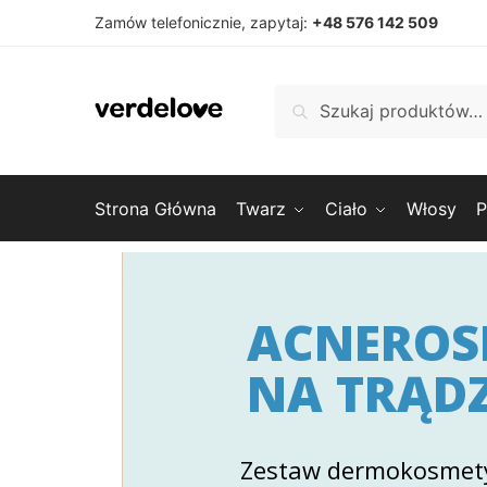
Zamów telefonicznie, zapytaj:
+48 576 142 509
Szukaj
Strona Główna
Twarz
Ciało
Włosy
P
ACNEROS
NA TRĄD
Zestaw dermokosmety