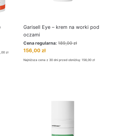
ę
Garisell Eye – krem na worki pod
oczami
Cena regularna:
189,00
zł
156,00
zł
4,00
zł
Najniższa cena z 30 dni przed obniżką:
156,00
zł