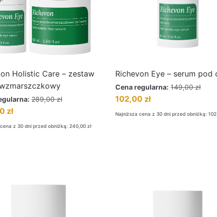
on Holistic Care – zestaw
Richevon Eye – serum pod 
iwzmarszczkowy
Cena regularna:
149,00
zł
102,00
zł
egularna:
289,00
zł
00
zł
Najniższa cena z 30 dni przed obniżką:
102
 cena z 30 dni przed obniżką:
240,00
zł