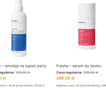
r – emulsja na łupież pstry
Frashe – serum do biustu
egularna:
130,00
zł
Cena regularna:
329,00
zł
00
zł
209,00
zł
 cena z 30 dni przed obniżką:
120,00
zł
Najniższa cena z 30 dni przed obniżką:
20