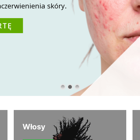
aczerwienienia skóry.
RTĘ
Włosy