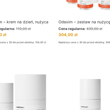
m – krem na dzień, nużyca
Odexim – zestaw na nużyc
egularna:
119,00
zł
Cena regularna:
439,00
zł
00
zł
304,00
zł
 cena z 30 dni przed obniżką:
104,00
zł
Najniższa cena z 30 dni przed obniżką:
30