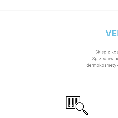
VE
Sklep z ko
Sprzedawane 
dermokosmetykó