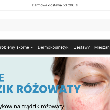
Darmowa dostawa od 200 zł
roblemy skórne
Dermokosmetyki
Zestawy
Mieszan
E
ZIK RÓŻOWATY
ków na trądzik różowaty.