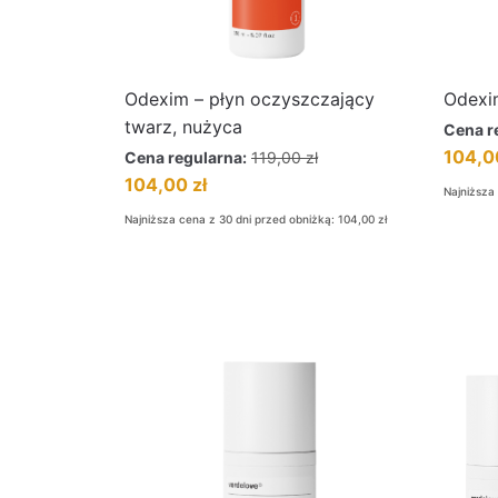
Odexim – płyn oczyszczający
Odexi
twarz, nużyca
Cena r
104,
Cena regularna:
119,00
zł
104,00
zł
Najniższa
Najniższa cena z 30 dni przed obniżką:
104,00
zł