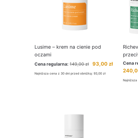
Lusime – krem na cienie pod
Richev
oczami
przec
Cena r
93,00
zł
Cena regularna:
149,00
zł
240,
Najniższa cena z 30 dni przed obniżką:
93,00
zł
Najniższa