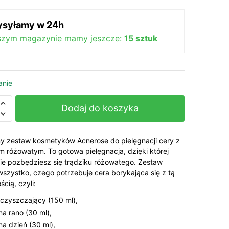
439,00 zł.
319,00 zł.
syłamy w 24h
szym magazynie mamy jeszcze:
15 sztuk
anie
Dodaj do koszyka
se
y zestaw kosmetyków Acnerose do pielęgnacji cery z
em różowatym. To gotowa pielęgnacja, dzięki której
ie pozbędziesz się trądziku różowatego. Zestaw
wszystko, czego potrzebuje cera borykająca się z tą
ty
ścią, czyli:
oczyszczający (150 ml),
na rano (30 ml),
na dzień (30 ml),