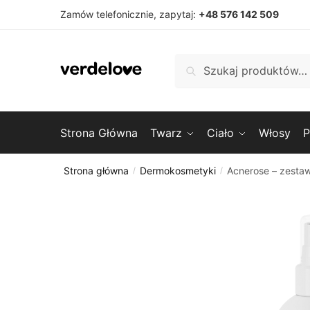
Przejdź
Przejdź
Zamów telefonicznie, zapytaj:
+48 576 142 509
do
do
nawigacji
treści
Szukaj:
Szukaj
Strona Główna
Twarz
Ciało
Włosy
P
Strona główna
Dermokosmetyki
Acnerose – zestaw
/
/