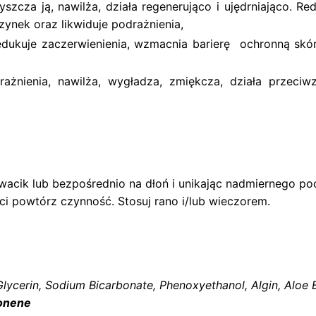
zyszcza ją, nawilża, działa regenerująco i ujędrniająco. Re
ynek oraz likwiduje podrażnienia,
edukuje zaczerwienienia, wzmacnia barierę ochronną skór
odrażnienia, nawilża, wygładza, zmiękcza, działa przec
 wacik lub bezpośrednio na dłoń i unikając nadmiernego po
i powtórz czynność. Stosuj rano i/lub wieczorem.
Glycerin, Sodium Bicarbonate, Phenoxyethanol, Algin, Aloe 
onene