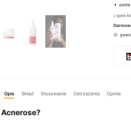
pasta 
(
opinii kl
Darmowa
gwara
Opis
Skład
Stosowanie
Ostrzeżenia
Opinie
w Acnerose?