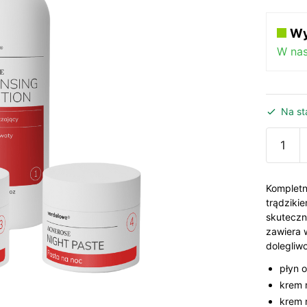
Wy
W na
Na st
ilość
Acnero
-
zestaw
Kompletn
na
trądziki
skuteczn
trądzik
zawiera 
różowa
dolegliwo
płyn 
krem 
krem 