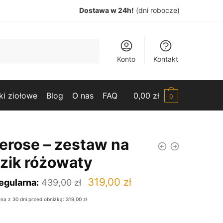
Dostawa w 24h!
(dni robocze)
Konto
Kontakt
ki ziołowe
Blog
O nas
FAQ
0,00
zł
0
erose – zestaw na
dzik różowaty
Pierwotna
Aktualna
319,00
zł
egularna:
439,00
zł
cena
cena
ena z 30 dni przed obniżką:
319,00
zł
wynosiła:
wynosi: