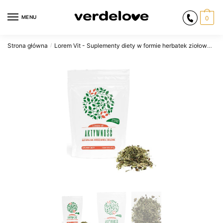
Przejdź
Przejdź
do
do
MENU
0
nawigacji
treści
Strona główna
Lorem Vit - Suplementy diety w formie herbatek ziołowych. Zioła - Mieszanki Ziołowe.
/