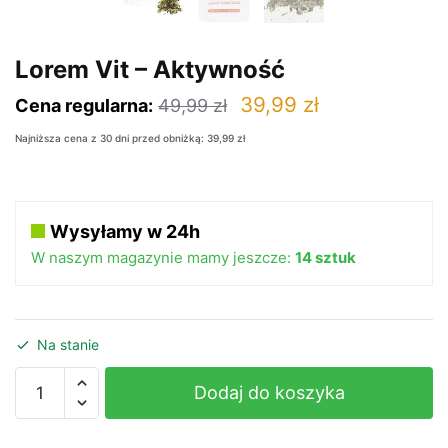
Lorem Vit – Aktywność
Pierwotna
Aktualna
39,99
zł
Cena regularna:
49,99
zł
cena
cena
Najniższa cena z 30 dni przed obniżką:
39,99
zł
wynosiła:
wynosi:
49,99 zł.
39,99 zł.
Wysyłamy w 24h
W naszym magazynie mamy jeszcze:
14 sztuk
Na stanie
ilość
Dodaj do koszyka
Lorem
Vit