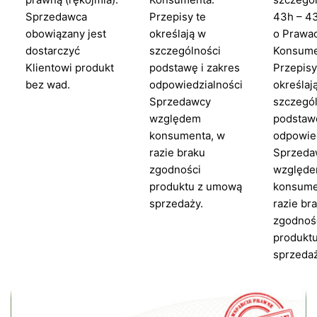
Sprzedawca
Przepisy te
43h – 4
obowiązany jest
określają w
o Prawa
dostarczyć
szczególności
Konsume
Klientowi produkt
podstawę i zakres
Przepisy
bez wad.
odpowiedzialności
określaj
Sprzedawcy
szczegó
względem
podstawę
konsumenta, w
odpowie
razie braku
Sprzeda
zgodności
względ
produktu z umową
konsume
sprzedaży.
razie br
zgodnoś
produkt
sprzedaż