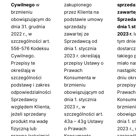
Cywilnego
w
zakupionego
sprzeda
brzmieniu
przez Klienta na
zawarte
obowiązującym do
podstawie umowy
Sprzed
dnia 31. grudnia
sprzedaży
dnia 1. 
2022 r., w
zawartej ze
2023 r.
l
szczególności art.
Sprzedawcą od
tym dnie
556-576 Kodeksu
dnia 1. stycznia
dostarcz
Cywilnego.
2023 r. określają
takiego 
Przepisy te
przepisy Ustawy o
miało na
określają w
Prawach
nastąpił
szczególności
Konsumenta w
dniu okr
podstawę i zakres
brzmieniu
przepisy
odpowiedzialności
obowiązującym od
Prawach
Sprzedawcy
dnia 1. stycznia
Konsume
względem Klienta,
2023 r., w
brzmien
jeżeli sprzedany
szczególności art.
obowiąz
produkt ma wadę
43a – 43g Ustawy
dnia 1. s
fizyczną lub
o Prawach
2023 r.,
prawną (rękojmia).
Konsumenta.
szczegól