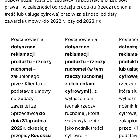
prawa – w zależności od rodzaju produktu (rzecz ruchoma,
treść lub usługa cyfrowa) oraz w zależności od daty
zawarcia umowy (do 2022 r., czy od 2023 r.):
Postanowienia
Postanowienia
Postano
dotyczące
dotyczące
dotyczą
reklamacji
reklamacji
reklamac
produktu – rzeczy
produktu – rzeczy
produktu
ruchomej –
ruchomej (w tym
lub usłu
zakupionego
rzeczy ruchomej
cyfrowe
przez Klienta na
z elementami
rzeczy r
podstawie umowy
cyfrowymi),
z
która sł
sprzedaży
wyłączeniem
wyłączni
zawartej ze
jednak rzeczy
nośnik t
Sprzedawcą
do
ruchomej, która
cyfrowej
dnia 31. grudnia
służy wyłącznie
zakupio
2022 r.
określają
jako nośnik treści
przez Kl
przepisy
Kodeksu
cyfrowej –
podstaw