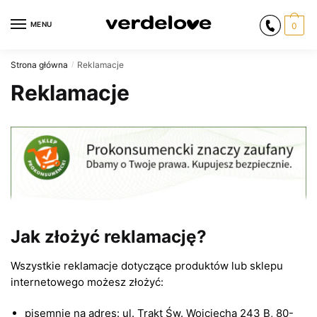
Przejdź
Przejdź
do
do
MENU
0
nawigacji
treści
Strona główna
Reklamacje
/
Reklamacje
Jak złożyć reklamację?
Wszystkie reklamacje dotyczące produktów lub sklepu
internetowego możesz złożyć:
pisemnie na adres: ul. Trakt Św. Wojciecha 243 B, 80-