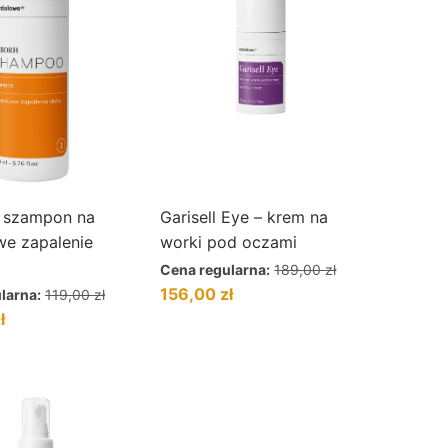
 szampon na
Garisell Eye – krem na
we zapalenie
worki pod oczami
Cena regularna:
189,00
zł
Pierwotna
Aktualna
156,00
zł
larna:
119,00
zł
cena
cena
Aktualna
ł
wynosiła:
wynosi:
cena
189,00 zł.
156,00 zł.
wynosi:
104,00 zł.