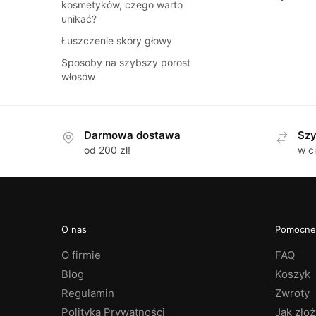
kosmetyków, czego warto
unikać?
Łuszczenie skóry głowy
Sposoby na szybszy porost
włosów
Darmowa dostawa
Szy
od 200 zł!
w c
O nas
Pomocne 
O firmie
FAQ
Blog
Koszyk
Regulamin
Zwroty
Polityka Prywatności
Jak zło