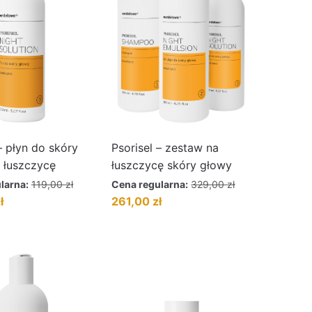
– płyn do skóry
Psorisel – zestaw na
 łuszczycę
łuszczycę skóry głowy
larna:
119,00
zł
Cena regularna:
329,00
zł
Aktualna
Pierwotna
Aktualna
ł
261,00
zł
cena
cena
cena
wynosi:
wynosiła:
wynosi:
104,00 zł.
329,00 zł.
261,00 zł.