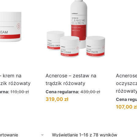
– krem na
Acnerose – zestaw na
Acnerose
dzik różowaty
trądzik różowaty
oczyszcz
różowat
arna:
119,00
zł
Cena regularna:
439,00
zł
ktualna
Pierwotna
Aktualna
319,00
zł
Cena regu
ena
cena
cena
Pierwotna
107,00
z
ynosi:
wynosiła:
wynosi:
cena
07,00 zł.
439,00 zł.
319,00 zł.
wynosiła:
119,00 zł.
Wyświetlanie 1–16 z 78 wyników