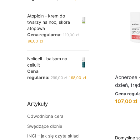
cena
cena
wynosiła:
wynosi:
Atopicin - krem do
299,00 zł.
198,00 zł.
twarzy na noc, skóra
atopowa
Cena regularna:
119,00
zł
Pierwotna
Aktualna
96,00
zł
cena
cena
wynosiła:
wynosi:
Nolicell - balsam na
119,00 zł.
96,00 zł.
cellulit
Cena
Acnerose 
Pierwotna
Aktualna
regularna:
299,00
zł
198,00
zł
cena
cena
dzień, trą
wynosiła:
wynosi:
Cena regul
299,00 zł.
198,00 zł.
Pierwotna
A
107,00
zł
Artykuły
cena
c
wynosiła:
w
Odwodniona cera
119,00 zł.
1
Swędzące dłonie
INCI – jak się czyta skład