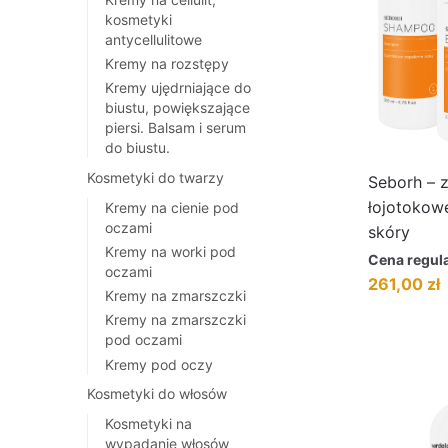
kosmetyki
antycellulitowe
Kremy na rozstępy
Kremy ujędrniające do
biustu, powiększające
piersi. Balsam i serum
do biustu.
Kosmetyki do twarzy
Seborh – 
łojotokow
Kremy na cienie pod
oczami
skóry
Kremy na worki pod
Cena regul
oczami
Pierwotna
A
261,00
zł
Kremy na zmarszczki
cena
c
Kremy na zmarszczki
wynosiła:
w
pod oczami
329,00 zł.
2
Kremy pod oczy
Kosmetyki do włosów
Kosmetyki na
wypadanie włosów