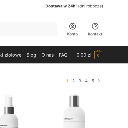
Dostawa w 24h!
(dni robocze)
Konto
Kontakt
ki ziołowe
Blog
O nas
FAQ
0,00
zł
0
1
2
3
4
5