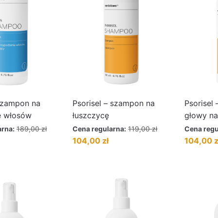
szampon na
Psorisel – szampon na
Psorisel 
e włosów
łuszczycę
głowy na
arna:
189,00
zł
Cena regularna:
119,00
zł
Cena regu
ktualna
Pierwotna
Aktualna
Pierwotna
104,00
zł
104,00
z
ena
cena
cena
cena
ynosi:
wynosiła:
wynosi:
wynosiła:
25,00 zł.
119,00 zł.
104,00 zł.
119,00 zł.