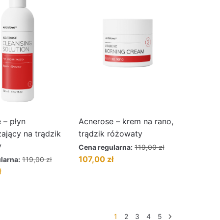
 – płyn
Acnerose – krem na rano,
ający na trądzik
trądzik różowaty
y
Cena regularna:
119,00
zł
Pierwotna
Aktualna
107,00
zł
larna:
119,00
zł
cena
cena
Aktualna
ł
wynosiła:
wynosi:
cena
119,00 zł.
107,00 zł.
wynosi:
107,00 zł.
1
2
3
4
5