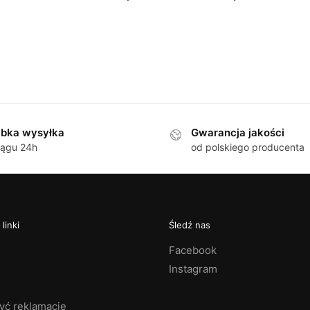
bka wysyłka
Gwarancja jakości
iągu 24h
od polskiego producenta
linki
Śledź nas
Facebook
Instagram
żyć reklamacje