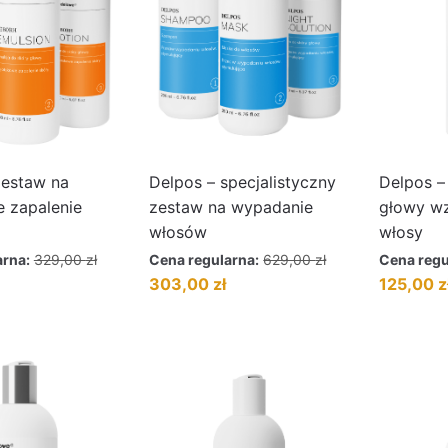
zestaw na
Delpos – specjalistyczny
Delpos –
e zapalenie
zestaw na wypadanie
głowy w
włosów
włosy
arna:
329,00
zł
Cena regularna:
629,00
zł
Cena regu
ktualna
Pierwotna
Aktualna
Pierwotna
303,00
zł
125,00
z
ena
cena
cena
cena
ynosi:
wynosiła:
wynosi:
wynosiła:
61,00 zł.
629,00 zł.
303,00 zł.
189,00 zł.