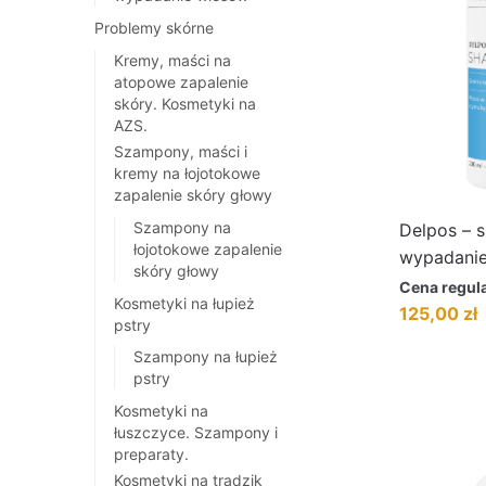
Problemy skórne
Kremy, maści na
atopowe zapalenie
skóry. Kosmetyki na
AZS.
Szampony, maści i
kremy na łojotokowe
zapalenie skóry głowy
Szampony na
Delpos – 
łojotokowe zapalenie
wypadani
skóry głowy
Cena regul
Kosmetyki na łupież
Pierwotna
A
125,00
zł
pstry
cena
c
Szampony na łupież
wynosiła:
w
pstry
189,00 zł.
1
Kosmetyki na
łuszczyce. Szampony i
preparaty.
Kosmetyki na trądzik