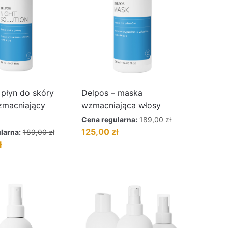
 płyn do skóry
Delpos – maska
zmacniający
wzmacniająca włosy
Cena regularna:
189,00
zł
Pierwotna
Aktualna
125,00
zł
larna:
189,00
zł
cena
cena
Aktualna
ł
wynosiła:
wynosi:
cena
189,00 zł.
125,00 zł.
wynosi:
125,00 zł.