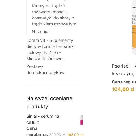
Kremy na trądzik
różowaty, maści i
kosmetyki do skóry z
trądzikiem różowatym.
Nużeniec
Lorem Vit - Suplementy
diety w formie herbatek
ziołowych. Zioła -
Mieszanki Ziołowe.
Psorisel –
Zestawy
dermokosmetyków
łuszczycę
Cena regul
Pierwotna
A
104,00
zł
cena
Najwyżej oceniane
wynosiła:
w
produkty
119,00 zł.
1
Sinial - serum na
cellulit
Cena
Pierwotna
Aktualna
regularna:
299,00
zł
198,00
zł