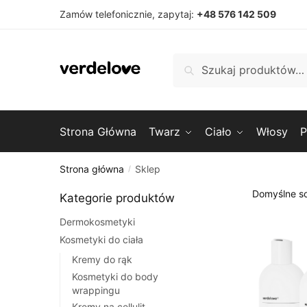
Przejdź
Przejdź
Zamów telefonicznie, zapytaj:
+48 576 142 509
do
do
nawigacji
treści
Szukaj:
Szukaj
Strona Główna
Twarz
Ciało
Włosy
P
Strona główna
Sklep
/
Kategorie produktów
Dermokosmetyki
Kosmetyki do ciała
Kremy do rąk
Kosmetyki do body
wrappingu
Kremy na cellulit,