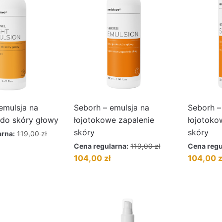
 emulsja na
Seborh – emulsja na
Seborh –
 do skóry głowy
łojotokowe zapalenie
łojotoko
skóry
skóry
arna:
119,00
zł
ktualna
Cena regularna:
119,00
zł
Cena regu
cena
Pierwotna
Aktualna
Pierwotna
104,00
zł
104,00
z
ynosi:
cena
cena
cena
04,00 zł.
wynosiła:
wynosi:
wynosiła:
119,00 zł.
104,00 zł.
119,00 zł.