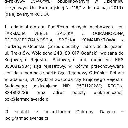
dyrektywy 95/46/WE, opublikowanym w Dzienniku
Urzędowym Unii Europejskiej Nr 119/1 z dnia 4 maja 2016 r
(dalej zwanym RODO).
1) administratorem Pani/Pana danych osobowych jest
FARMACIA VERDE SPÓŁKA Z OGRANICZONĄ
ODPOWIEDZIALNOŚCIĄ SPÓŁKA KOMANDYTOWA z
siedzibą w Gdańsku (adres siedziby i adres do doręczeń:
ul. Trakt Św. Wojciecha 243, 80-017 Gdańsk); wpisana do
Krajowego Rejestru Sądowego pod numerem KRS
0000812534; sąd rejestrowy, w którym przechowywana
jest dokumentacja spółki: Sąd Rejonowy Gdańsk – Północ
w Gdańsku, VII Wydział Gospodarczy Krajowego Rejestru
Sądowego; posiadająca: NIP: 9571120280; REGON:
384892239 oraz adres poczty elektronicznej:
bok@farmaciaverde.pl
2) kontakt z Inspektorem Ochrony Danych –
iod@farmaciaverde.pl