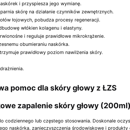
askórek i przyspiesza jego wymianę.
parnia skórę na działanie czynników zewnętrznych.
ołów łojowych, pobudza procesy regeneracji.
dbudowę włókien kolagenu i elastyny.
wionośne i reguluje prawidłowe mikrokrążenie.
esnemu obumieraniu naskórka.
utrzymuje prawidłowy poziom nawilżenia skóry.
drażnienia.
a pomoc dla skóry głowy z ŁZS
kowe zapalenie skóry głowy (200ml
do codziennego lub częstego stosowania. Doskonale oczys
go naskórka, zanieczyszczenia środowiskowe i produkty do