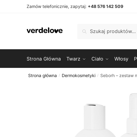
Przejdź
Przejdź
Zamów telefonicznie, zapytaj:
+48 576 142 509
do
do
nawigacji
treści
Szukaj:
Szukaj
Strona Główna
Twarz
Ciało
Włosy
P
Strona główna
Dermokosmetyki
Seborh – zestaw n
/
/