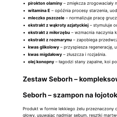
pirokton olaminy
– zmiękcza zrogowaciały n
witamina E
– opóźnia procesy starzenia, uod
mleczko pszczele
– normalizuje pracę grucz
ekstrakt z wąkroty azjatyckiej
– stymuluje o
ekstrakt z miłorzębu
– wzmacnia naczynia kr
ekstrakt z rozmarynu
– zapobiega przedwcz
kwas glikolowy
– przyspiesza regenerację, 
kwas migdałowy
– złuszcza i rozjaśnia.
olej konopny
– łagodzi stany zapalne, koi po
Zestaw Seborh – kompleksow
Seborh – szampon na łojoto
Produkt w formie lekkiego żelu przeznaczony 
głowy, usuwając nadmiar sebum, resztki martwe