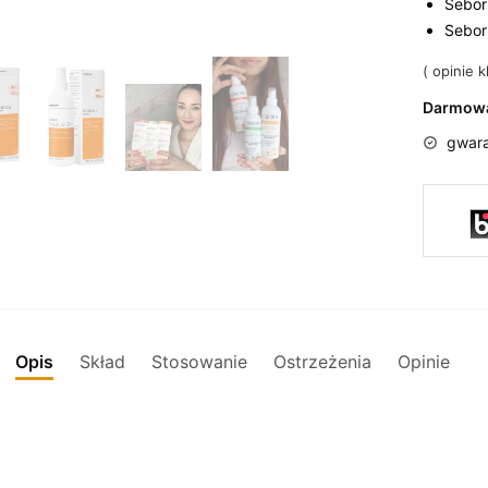
Sebor
Sebor
(
opinie kl
Darmowa
gwara
Opis
Skład
Stosowanie
Ostrzeżenia
Opinie