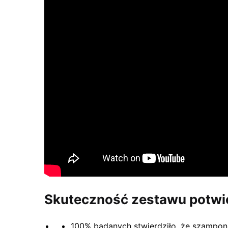
Skuteczność zestawu potwi
100% badanych stwierdziło, że szampon