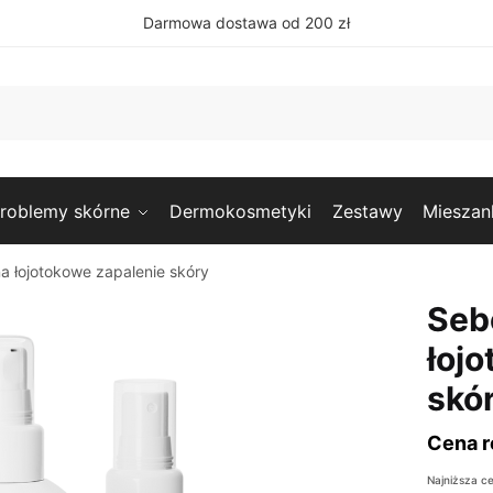
Darmowa dostawa od 200 zł
roblemy skórne
Dermokosmetyki
Zestawy
Mieszan
a łojotokowe zapalenie skóry
Seb
łoj
skó
Cena r
Najniższa c