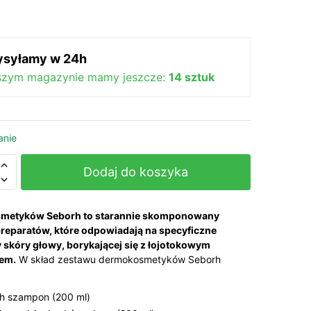
wynosiła:
wynosi:
329,00 zł.
261,00 zł.
syłamy w 24h
szym magazynie mamy jeszcze:
14 sztuk
anie
Dodaj do koszyka
osmetyków Seborh to starannie skomponowany
reparatów, które odpowiadają na specyficzne
 skóry głowy, borykającej się z łojotokowym
owe
iem.
W skład zestawu dermokosmetyków Seborh
ie
h szampon (200 ml)