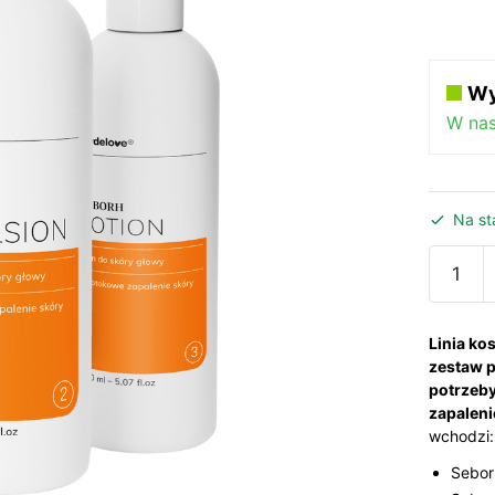
Wy
W na
Na st
ilość
Seborh
-
zestaw
Linia k
na
zestaw p
potrzeby
łojotok
zapalen
zapalen
wchodzi:
skóry
Sebor