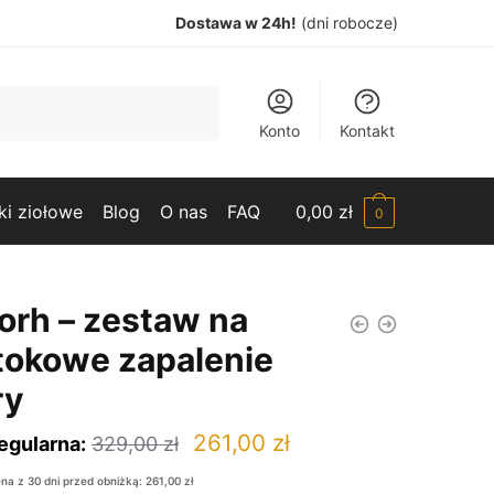
Dostawa w 24h!
(dni robocze)
Konto
Kontakt
ki ziołowe
Blog
O nas
FAQ
0,00
zł
0
orh – zestaw na
otokowe zapalenie
ry
Pierwotna
Aktualna
261,00
zł
egularna:
329,00
zł
cena
cena
ena z 30 dni przed obniżką:
261,00
zł