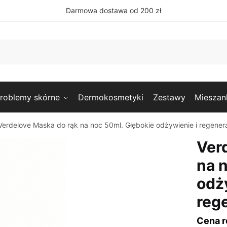
Darmowa dostawa od 200 zł
roblemy skórne
Dermokosmetyki
Zestawy
Mieszan
Verdelove Maska do rąk na noc 50ml. Głębokie odżywienie i regenera
Ver
na 
odż
reg
Cena r