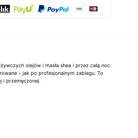
acja.
dżywczych olejów i masła shea i przez całą noc
rowane – jak po profesjonalnym zabiegu. To
j i przemęczonej.