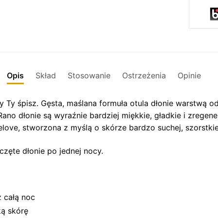
regener
Opis
Skład
Stosowanie
Ostrzeżenia
Opinie
y Ty śpisz. Gęsta, maślana formuła otula dłonie warstwą o
o dłonie są wyraźnie bardziej miękkie, gładkie i zregene
love, stworzona z myślą o skórze bardzo suchej, szorstkie
ęte dłonie po jednej nocy.
z całą noc
ką skórę