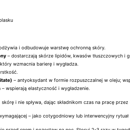
blasku
odżywia i odbudowuje warstwę ochronną skóry.
pny
– dostarczają skórze lipidów, kwasów tłuszczowych i g
 który wzmacnia barierę i wygładza.
rstkość.
itate)
– antyoksydant w formie rozpuszczalnej w oleju; wsp
n
– wspierają elastyczność i wygładzenie.
 skórę i nie spływa, dając składnikom czas na pracę przez 
wymagającej – jako cotygodniowy lub interwencyjny rytuał 
e przed snem i pozostaw na noc. Stosuj 2-3 razy w tygod