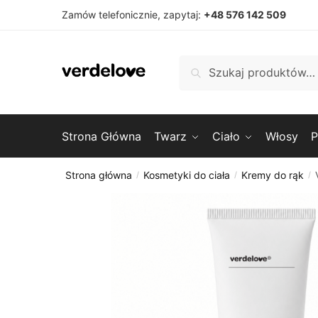
Przejdź
Przejdź
Zamów telefonicznie, zapytaj:
+48 576 142 509
do
do
nawigacji
treści
Szukaj:
Szukaj
Strona Główna
Twarz
Ciało
Włosy
P
Strona główna
Kosmetyki do ciała
Kremy do rąk
/
/
/