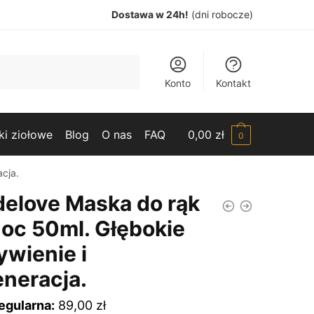
Dostawa w 24h!
(dni robocze)
Konto
Kontakt
ki ziołowe
Blog
O nas
FAQ
0,00
zł
0
cja.
delove Maska do rąk
noc 50ml. Głębokie
ywienie i
eneracja.
egularna:
89,00
zł