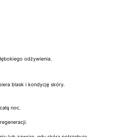
łębokiego odżywienia.
iera blask i kondycję skóry.
całą noc.
regeneracji.
niu lub zawsze, gdy skóra potrzebuje