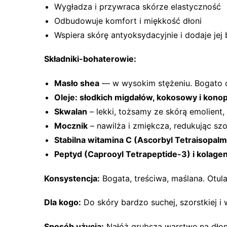
Wygładza i przywraca skórze elastyczność
Odbudowuje komfort i miękkość dłoni
Wspiera skórę antyoksydacyjnie i dodaje jej 
Składniki-bohaterowie:
Masło shea
— w wysokim stężeniu. Bogato 
Oleje: słodkich migdałów, kokosowy i kono
Skwalan
– lekki, tożsamy ze skórą emolient,
Mocznik
– nawilża i zmiękcza, redukując szo
Stabilna witamina C (Ascorbyl Tetraisopalm
Peptyd (Caprooyl Tetrapeptide-3) i kolage
Konsystencja:
Bogata, treściwa, maślana. Otula
Dla kogo:
Do skóry bardzo suchej, szorstkiej i 
Sposób użycia:
Nałóż grubszą warstwę na dłoni