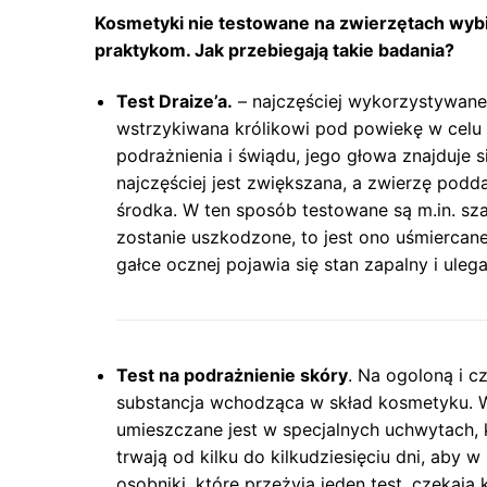
Kosmetyki nie testowane na zwierzętach wybi
praktykom. Jak przebiegają takie badania?
Test Draize’a.
– najczęściej wykorzystywane s
wstrzykiwana królikowi pod powiekę w celu s
podrażnienia i świądu, jego głowa znajduje 
najczęściej jest zwiększana, a zwierzę podd
środka. W ten sposób testowane są m.in. sza
zostanie uszkodzone, to jest ono uśmiercane
gałce ocznej pojawia się stan zapalny i uleg
Test na podrażnienie skóry
. Na ogoloną i c
substancja wchodząca w skład kosmetyku. Wy
umieszczane jest w specjalnych uchwytach, kt
trwają od kilku do kilkudziesięciu dni, aby 
osobniki, które przeżyją jeden test, czekają 