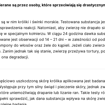
erane są przez osoby, które sprzeciwiają się drastyczny
ą w nim króliki i świnki morskie. Testowana substancja je
prawdzenia reakcji. Natomiast, aby zwierzę nie drapało s
się w specjalnym kołnierzu. W ciągu 24 godzina dawka subs
awane jest obserwacji od 14 – 21 dni – w zależności od po
mpony do włosów oraz żele do kąpieli. Jeżeli ciało zwierz
. Zanim jednak tak się stanie, zwierzę przeżywa tortury, 
a ona degradacji.
zęściowo uszkodzoną skórę królika aplikowana jest badana
stępuje przy tym silny świąd i pieczenie skóry, jednak zw
óre uniemożliwiają drapanie lub lizanie ran. Takie testy r
w pełni sprawdzić, jak dana substancja wpływa na skórę zwi
kolejne badania.