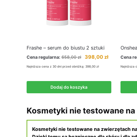
Frashe – serum do biustu 2 sztuki
Onshea 
Pierwotna
Aktualna
398,00
zł
Cena regularna:
658,00
zł
Cena re
cena
cena
Najniższa cena z 30 dni przed obniżką:
398,00
zł
Najniższa 
wynosiła:
wynosi:
658,00 zł.
398,00 zł.
Dodaj do koszyka
Kosmetyki nie testowane na 
Kosmetyki nie testowane na zwierzętach naj
Dzięki temu są bezpieczne dla skóry i dla z