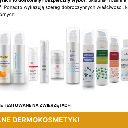
ętach to doskonały i bezpieczny wybór.
Składniki roślinne
ń. Ponadto wykazują szereg dobroczynnych właściwości, k
órnych.
IE TESTOWANE NA ZWIERZĘTACH
LNE DERMOKOSMETYKI