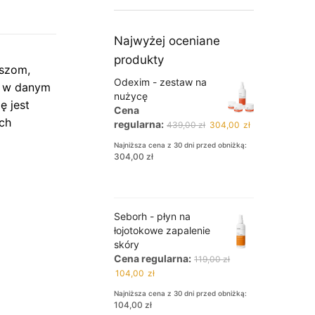
Najwyżej oceniane
produkty
yszom,
Odexim - zestaw na
ę w danym
nużycę
ę jest
Cena
ach
Pierwotna
Aktualna
regularna:
439,00
zł
304,00
zł
cena
cena
Najniższa cena z 30 dni przed obniżką:
wynosiła:
wynosi:
304,00
zł
439,00 zł.
304,00 zł.
Seborh - płyn na
łojotokowe zapalenie
skóry
Cena regularna:
119,00
zł
Pierwotna
Aktualna
104,00
zł
cena
cena
Najniższa cena z 30 dni przed obniżką:
wynosiła:
wynosi:
104,00
zł
119,00 zł.
104,00 zł.