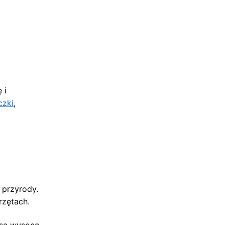
 i
czki
,
 przyrody.
rzętach.