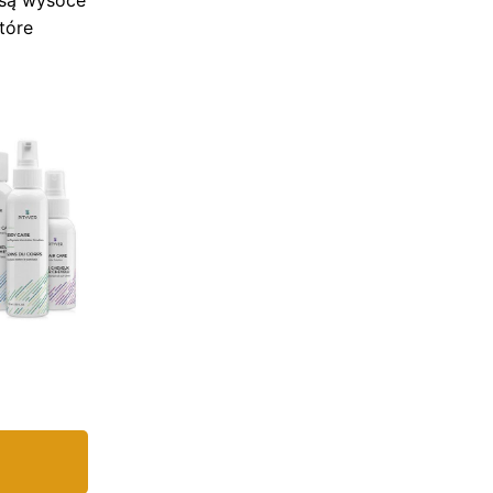
 są wysoce
tóre