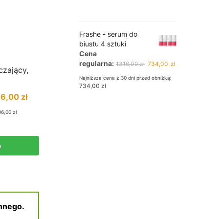
Frashe - serum do
biustu 4 sztuki
Cena
Pierwotna
Aktualna
regularna:
1316,00
zł
734,00
zł
czający,
cena
cena
Najniższa cena z 30 dni przed obniżką:
wynosiła:
wynosi:
734,00
zł
1316,00 zł.
734,00 zł.
ierwotna
Aktualna
96,00
zł
ena
cena
96,00
zł
ynosiła:
wynosi:
19,00 zł.
96,00 zł.
a
innego.