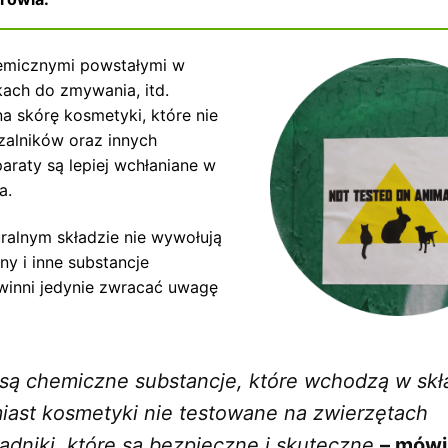
hemicznymi powstałymi w
kach do zmywania, itd.
a skórę kosmetyki, które nie
zalników oraz innych
raty są lepiej wchłaniane w
a.
ralnym składzie nie wywołują
ny i inne substancje
owinni jedynie zwracać uwagę
 są chemiczne substancje, które wchodzą w skł
iast kosmetyki nie testowane na zwierzętach
ładniki, które są bezpieczne i skuteczne
– mówi