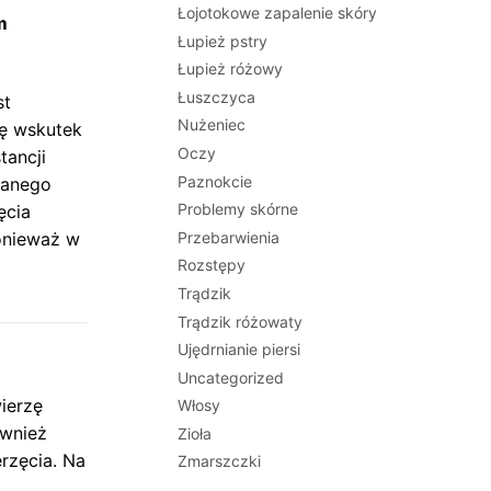
Łojotokowe zapalenie skóry
m
Łupież pstry
Łupież różowy
Łuszczyca
st
Nużeniec
ię wskutek
Oczy
tancji
Paznokcie
danego
Problemy skórne
ęcia
Przebarwienia
ponieważ w
Rozstępy
Trądzik
Trądzik różowaty
Ujędrnianie piersi
Uncategorized
ierzę
Włosy
ównież
Zioła
erzęcia. Na
Zmarszczki