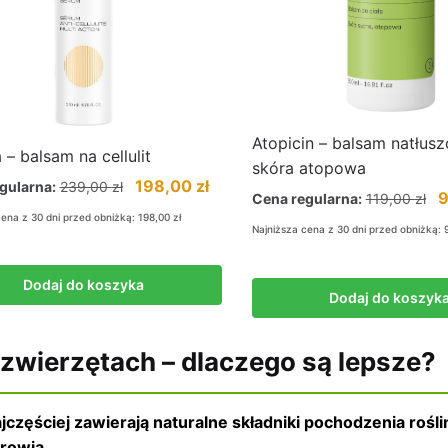
Atopicin – balsam natłusz
– balsam na cellulit
skóra atopowa
Pierwotna
Aktualna
198,00
zł
gularna:
239,00
zł
P
Cena regularna:
119,00
zł
cena
cena
c
cena z 30 dni przed obniżką:
198,00
zł
wynosiła:
wynosi:
Najniższa cena z 30 dni przed obniżką:
w
239,00 zł.
198,00 zł.
1
Dodaj do koszyka
Dodaj do koszyk
zwierzętach – dlaczego są lepsze?
częściej zawierają naturalne składniki pochodzenia rośl
drowia.