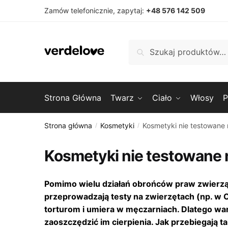
Przejdź
Przejdź
Zamów telefonicznie, zapytaj:
+48 576 142 509
do
do
nawigacji
treści
Szukaj:
Szukaj
Strona Główna
Twarz
Ciało
Włosy
P
Strona główna
Kosmetyki
Kosmetyki nie testowane
/
/
Kosmetyki nie testowane 
Pomimo wielu działań obrońców praw zwierząt
przeprowadzają testy na zwierzętach (np. w 
torturom i umiera w męczarniach. Dlatego wa
zaoszczędzić im cierpienia. Jak przebiegają ta