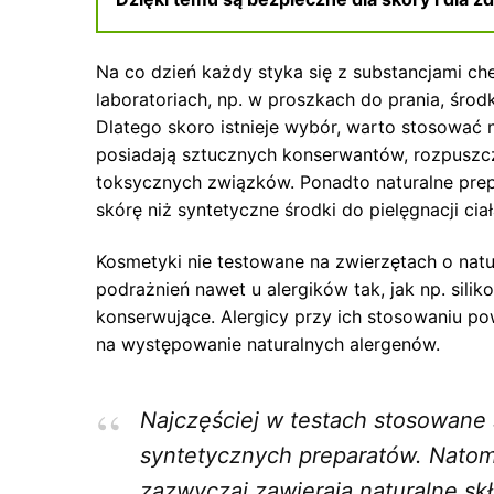
Na co dzień każdy styka się z substancjami c
laboratoriach, np. w proszkach do prania, środ
Dlatego skoro istnieje wybór, warto stosować n
posiadają sztucznych konserwantów, rozpuszc
toksycznych związków. Ponadto naturalne prepa
skórę niż syntetyczne środki do pielęgnacji ciał
Kosmetyki nie testowane na zwierzętach o natu
podrażnień nawet u alergików tak, jak np. siliko
konserwujące. Alergicy przy ich stosowaniu p
na występowanie naturalnych alergenów.
Najczęściej w testach stosowane
syntetycznych preparatów. Natom
zazwyczaj zawierają naturalne sk