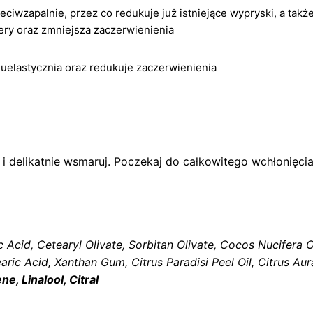
zeciwzapalnie, przez co redukuje już istniejące wypryski, a ta
cery oraz zmniejsza zaczerwienienia
, uelastycznia oraz redukuje zaczerwienienia
 i delikatnie wsmaruj. Poczekaj do całkowitego wchłonięcia
c Acid, Cetearyl Olivate, Sorbitan Olivate, Cocos Nucifera O
earic Acid, Xanthan Gum, Citrus Paradisi Peel Oil, Citrus A
e, Linalool, Citral