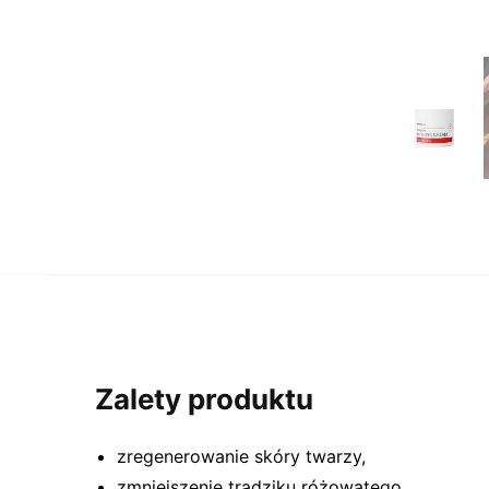
Zalety produktu
zregenerowanie skóry twarzy,
zmniejszenie trądziku różowatego,