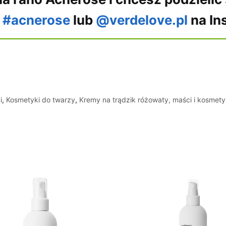
s
#acnerose
lub
@verdelove.pl
na In
i
,
Kosmetyki do twarzy
,
Kremy na trądzik różowaty, maści i kosmety