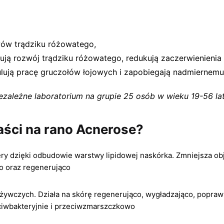
ów trądziku różowatego,
ą rozwój trądziku różowatego, redukują zaczerwienienia 
lują pracę gruczołów łojowych i zapobiegają nadmiernemu
ależne laboratorium na grupie 25 osób w wieku 19-56 lat. 
aści na rano Acnerose?
y dzięki odbudowie warstwy lipidowej naskórka. Zmniejsza objaw
o oraz regenerująco
dżywczych. Działa na skórę regenerująco, wygładzająco, poprawi
eciwbakteryjnie i przeciwzmarszczkowo