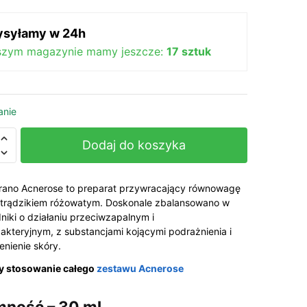
119,00 zł.
107,00 zł.
syłamy w 24h
szym magazynie mamy jeszcze:
17 sztuk
anie
Dodaj do koszyka
se
rano Acnerose to preparat przywracający równowagę
 trądzikiem różowatym. Doskonale zbalansowano w
niki o działaniu przeciwzapalnym i
akteryjnym, z substancjami kojącymi podrażnienia i
enienie skóry.
ty
y stosowanie całego
zestawu Acnerose
mność – 30 ml