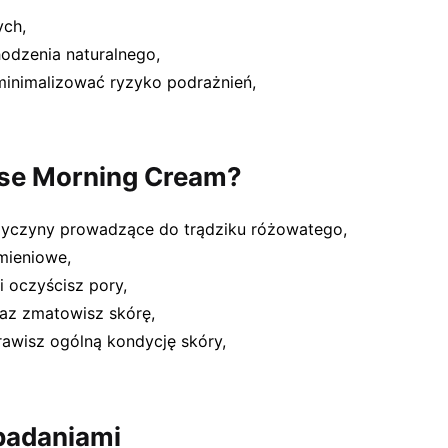
ych,
odzenia naturalnego,
inimalizować ryzyko podrażnień,
ose Morning Cream?
rzyczyny prowadzące do trądziku różowatego,
mieniowe,
i oczyścisz pory,
raz zmatowisz skórę,
rawisz ogólną kondycję skóry,
badaniami