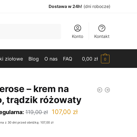
Dostawa w 24h!
(dni robocze)
Konto
Kontakt
ki ziołowe
Blog
O nas
FAQ
0,00
zł
0
erose – krem na
, trądzik różowaty
Pierwotna
Aktualna
107,00
zł
egularna:
119,00
zł
cena
cena
ena z 30 dni przed obniżką:
107,00
zł
wynosiła:
wynosi: