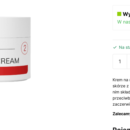
Wy
W na
Na st
ilość
Acnero
–
krem
Krem na 
na
skórze z
nim skład
rano,
przeciwb
trądzik
zaczerwi
różowa
Zalecam
Poje