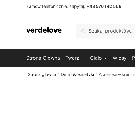
Przejdź
Przejdź
Zamów telefonicznie, zapytaj:
+48 576 142 509
do
do
nawigacji
treści
Szukaj:
Szukaj
Strona Główna
Twarz
Ciało
Włosy
P
Strona główna
Dermokosmetyki
Acnerose – krem n
/
/