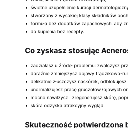
świetne uzupełnienie kuracji dermatologiczn
stworzony z wysokiej klasy składników poch
formuła bez dodatków zapachowych, aby zm
do kupienia bez recepty.
Co zyskasz stosując Acner
zadziałasz u źródeł problemu: zwalczysz p
doraźnie zmniejszysz objawy trądzikowo-ru
delikatnie złuszczysz naskórek, odblokujesz 
unormalizujesz pracę gruczołów łojowych o
mocno nawilżysz i zregenerujesz skórę, pop
skóra odzyska atrakcyjny wygląd.
Skuteczność potwierdzona 