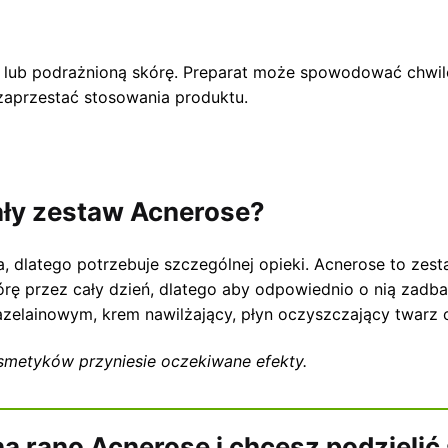
ą lub podrażnioną skórę. Preparat może spowodować chwil
zaprzestać stosowania produktu.
ały zestaw Acnerose?
, dlatego potrzebuje szczególnej opieki. Acnerose to zes
kórę przez cały dzień, dlatego aby odpowiednio o nią zad
elainowym, krem nawilżający, płyn oczyszczający twarz or
osmetyków przyniesie oczekiwane efekty.
 rano Acnerose i chcesz podzielić 