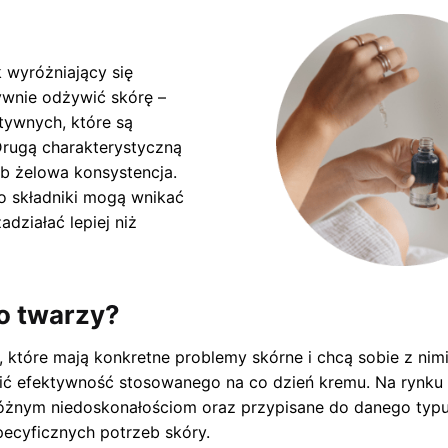
 wyróżniający się
wnie odżywić skórę –
tywnych, które są
rugą charakterystyczną
ub żelowa konsystencja.
go składniki mogą wnikać
działać lepiej niż
o twarzy?
które mają konkretne problemy skórne i chcą sobie z nimi
bić efektywność stosowanego na co dzień kremu. Na rynku
żnym niedoskonałościom oraz przypisane do danego typu 
pecyficznych potrzeb skóry.