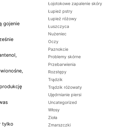
Łojotokowe zapalenie skóry
Łupież pstry
Łupież różowy
ą gojenie
Łuszczyca
Nużeniec
ześnie
Oczy
Paznokcie
ntenol,
Problemy skórne
Przebarwienia
rwionośne,
Rozstępy
Trądzik
 produkcję
Trądzik różowaty
Ujędrnianie piersi
kwas
Uncategorized
Włosy
Zioła
 tylko
Zmarszczki