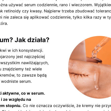
żna używać serum codziennie, rano i wieczorem. Wyjątkie
ak retinoidy czy kwasy. Najpierw trzeba zbudować toleranc
i nie zaleca się aplikować codziennie, tylko kilka razy w t
kóra.
rum? Jak działa?
wi w ich konsystencji.
jarzony jest najczęściej
 wszystkim nawilżających,
u znajdziemy też wiele
ę kremów, to zawsze będą
ż wodniste serum.
i aktywne, co w serum.
i ze względu na
ym stopniu.
Co nie oznacza oczywiście, że kremy nie przy