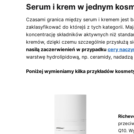
Serum i krem w jednym kos
Czasami granica między serum i kremem jest ba
zaklasyfikować do którejś z tych kategorii. Ma
koncentrację składników aktywnych niż standa
kremów, dzięki czemu szczególnie przysłużą 
nasilą zaczerwienień w przypadku
cery nacz
warstwę hydrolipidową, np. ceramidy, nadadzą s
Poniżej wymieniamy kilka przykładów kosmetyk
Richev
przeci
Q10. Wy