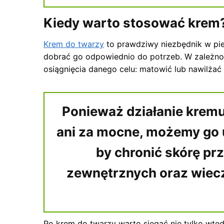
Kiedy warto stosować krem
Krem do twarzy
to prawdziwy niezbędnik w piel
dobrać go odpowiednio do potrzeb. W zależno
osiągnięcia danego celu: matowić lub nawilżać 
Ponieważ działanie kremu 
ani za mocne, możemy go 
by chronić skórę pr
zewnętrznych oraz wiecz
Po krem do twarzy warto sięgać nie tylko wted