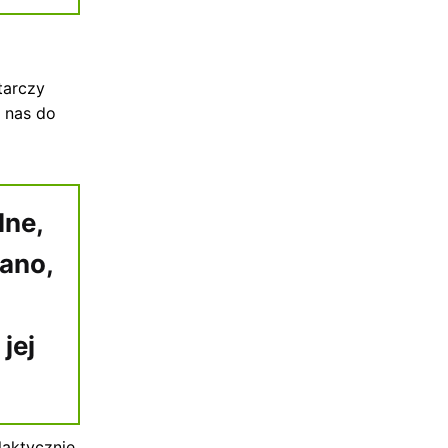
tarczy
 nas do
lne,
ano,
jej
laktycznie,