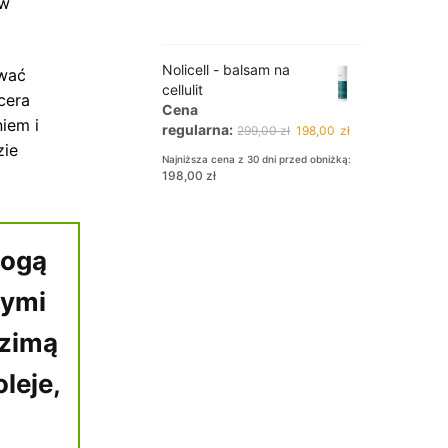
 w
Nolicell - balsam na
ować
cellulit
cera
Cena
iem i
Pierwotna
Aktualna
regularna:
299,00
zł
198,00
zł
cena
cena
zie
Najniższa cena z 30 dni przed obniżką:
wynosiła:
wynosi:
198,00
zł
299,00 zł.
198,00 zł.
Mogą
nymi
 zimą
leje,