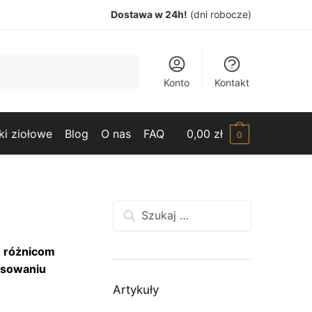
Dostawa w 24h!
(dni robocze)
Konto
Kontakt
ki ziołowe
Blog
O nas
FAQ
0,00
zł
0
Szukaj:
ę różnicom
tosowaniu
Artykuły