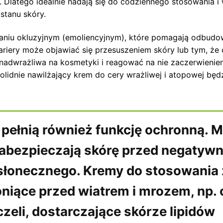
. Dlatego idealnie nadają się do codziennego stosowania i
stanu skóry.
łaniu okluzyjnym (emoliencyjnym), które pomagają odbud
ariery może objawiać się przesuszeniem skóry lub tym, że 
ę nadwrażliwa na kosmetyki i reagować na nie zaczerwienien
olidnie nawilżający krem do cery wrażliwej i atopowej będ
 pełnią również funkcję ochronną. 
 zabezpieczają skórę przed negatyw
słonecznego. Kremy do stosowania
oniące przed wiatrem i mrozem, np. o
zeli, dostarczające skórze lipidów