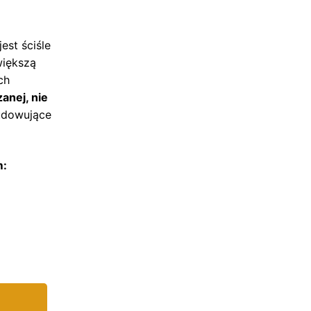
est ściśle
większą
ch
zanej, nie
udowujące
m: