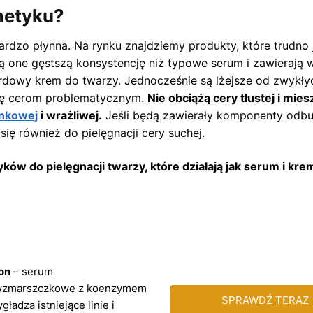
metyku?
rdzo płynna. Na rynku znajdziemy produkty, które trudno j
ją one gęstszą konsystencję niż typowe serum i zawierają 
rdowy krem do twarzy. Jednocześnie są lżejsze od zwykły
się cerom problematycznym.
Nie obciążą cery tłustej i mies
ynkowej
i wrażliwej.
Jeśli będą zawierały komponenty odb
ię również do pielęgnacji cery suchej.
ów do pielęgnacji twarzy, które działają jak serum i kre
on
– serum
wzmarszczkowe z koenzymem
SPRAWDŹ TERAZ
gładza istniejące linie i