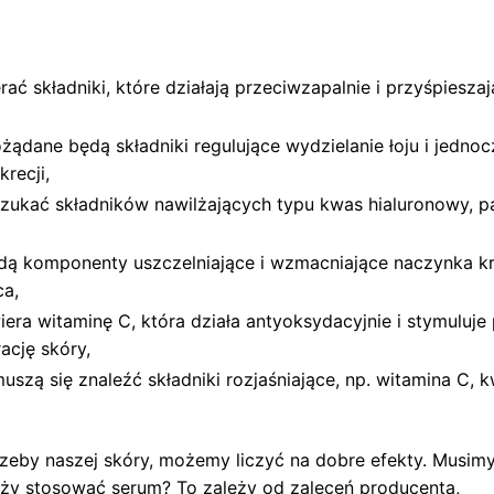
ć składniki, które działają przeciwzapalnie i przyśpieszaj
ądane będą składniki regulujące wydzielanie łoju i jednoc
krecji,
ukać składników nawilżających typu kwas hialuronowy, pa
ą komponenty uszczelniające i wzmacniające naczynka k
ca,
era witaminę C, która działa antyoksydacyjnie i stymuluje
ację skóry,
uszą się znaleźć składniki rozjaśniające, np. witamina C, 
eby naszej skóry, możemy liczyć na dobre efekty. Musimy
eży stosować serum? To zależy od zaleceń producenta,