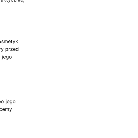
kosmetyk
ry przed
 jego
a
.
po jego
hcemy