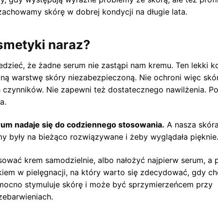
achowamy skórę w dobrej kondycji na długie lata.
smetyki naraz?
zieć, że żadne serum nie zastąpi nam kremu. Ten lekki 
zną warstwę skóry niezabezpieczoną. Nie ochroni więc skó
czynników. Nie zapewni też dostatecznego nawilżenia. Po
a.
erum nadaje się do codziennego stosowania.
A nasza skór
lemy były na bieżąco rozwiązywane i żeby wyglądała pięknie
ować krem samodzielnie, albo nałożyć najpierw serum, a 
iem w pielęgnacji, na który warto się zdecydować, gdy c
m mocno stymuluje skórę i może być sprzymierzeńcem przy
ebarwieniach.