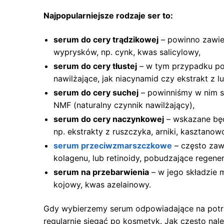
Najpopularniejsze rodzaje ser to:
serum do cery trądzikowej
– powinno zawiera
wyprysków, np. cynk, kwas salicylowy,
serum do cery tłustej
– w tym przypadku poż
nawilżające, jak niacynamid czy ekstrakt z lu
serum do cery suchej
– powinniśmy w nim sz
NMF (naturalny czynnik nawilżający),
serum do cery naczynkowej
– wskazane będ
np. ekstrakty z ruszczyka, arniki, kasztanow
serum przeciwzmarszczkowe
– często zawi
kolagenu, lub retinoidy, pobudzające regener
serum na przebarwienia
– w jego składzie m
kojowy, kwas azelainowy.
Gdy wybierzemy serum odpowiadające na potrz
regularnie sięgać po kosmetyk. Jak często nal