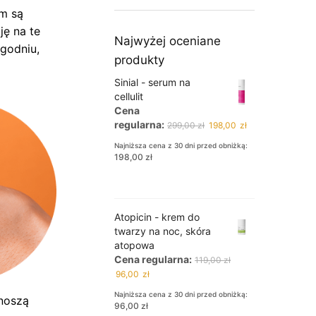
m są
ję na te
Najwyżej oceniane
ygodniu,
produkty
Sinial - serum na
cellulit
Cena
Pierwotna
Aktualna
regularna:
299,00
zł
198,00
zł
cena
cena
Najniższa cena z 30 dni przed obniżką:
wynosiła:
wynosi:
198,00
zł
299,00 zł.
198,00 zł.
Atopicin - krem do
twarzy na noc, skóra
atopowa
Cena regularna:
119,00
zł
Pierwotna
Aktualna
96,00
zł
cena
cena
Najniższa cena z 30 dni przed obniżką:
noszą
wynosiła:
wynosi:
96,00
zł
119,00 zł.
96,00 zł.