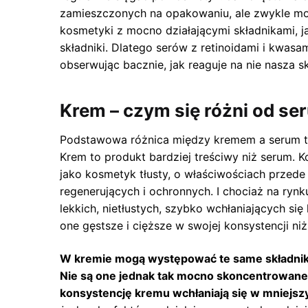
zamieszczonych na opakowaniu, ale zwykle mo
kosmetyki z mocno działającymi składnikami, j
składniki. Dlatego serów z retinoidami i kwasam
obserwując bacznie, jak reaguje na nie nasza s
Krem – czym się różni od se
Podstawowa różnica między kremem a serum tk
Krem to produkt bardziej treściwy niż serum. Ko
jako kosmetyk tłusty, o właściwościach przede
regenerujących i ochronnych. I chociaż na rynk
lekkich, nietłustych, szybko wchłaniających si
one gęstsze i cięższe w swojej konsystencji ni
W kremie mogą występować te same składnik
Nie są one jednak tak mocno skoncentrowane 
konsystencję kremu wchłaniają się w mniejsz