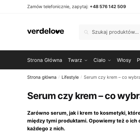
Przejdź
Przejdź
Zamów telefonicznie, zapytaj:
+48 576 142 509
do
do
nawigacji
treści
Szukaj:
Szukaj
Strona Główna
Twarz
Ciało
Włosy
P
Strona główna
Lifestyle
Serum czy krem – co wybr
/
/
Serum czy krem – co wyb
Zarówno serum, jak i krem to kosmetyki, któr
między tymi produktami. Opowiemy też o ich d
każdego z nich.