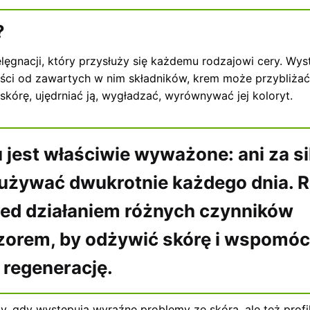
?
ęgnacji, który przysłuży się każdemu rodzajowi cery. Wys
ści od zawartych w nim składników, krem może przybliżać
skórę, ujędrniać ją, wygładzać, wyrównywać jej koloryt.
jest właściwie wyważone: ani za si
używać dwukrotnie każdego dnia. R
zed działaniem różnych czynników
orem, by odżywić skórę i wspomóc 
regenerację.
y, gdy występują wyraźne problemy ze skórą, ale też profi